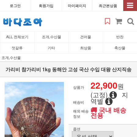
로그인
회원가입
마이페이지
최근본상품
ALL 전체보기
조개,수산물
건어물
반찬
젓갈류
기타
최상품
축산물
조개,수산물
가리비 참가리비 1kg 동해안 고성 국산 수입 대왕 산지직송
22,900
원
상품가
(고정)
지
역별
배송비
🚚 국내 배송
해외 배송
전용
정보
옵션