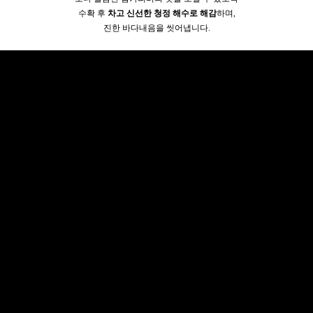
수확 후
차고
신선한
청정 해수로 해감
하며,
진한 바다내음을 씻어냅니다.