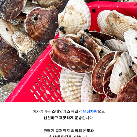
참가리비는
스테인레스 재질
의
냉장차량
으로
신선하고 깨끗하게 운송
합니다.
판매가 될때까지
최적의 온도와