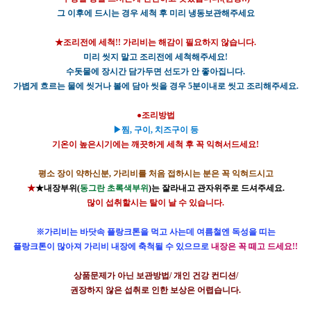
그 이후에 드시는 경우 세척 후 미리 냉동보관해주세요
★조리전에 세척!!
가리비는 해감이 필요하지 않습니다.
미리 씻지 말고 조리전에 세척해주세요!
수돗물에 장시간 담가두면 선도가 안 좋아집니다.
가볍게 흐르는 물에 씻거나 볼에 담아 씻을 경우 5분이내로 씻고 조리해주세요.
●조리방법
▶찜, 구이, 치즈구이 등
기온이 높은시기에는 깨끗하게 세척 후 꼭 익혀서드세요!
평소 장이 약하신분, 가리비를 처음 접하시는 분은 꼭 익혀드시고
★
★
내장부위(
동그란 초록색부위
)는 잘라내고 관자위주로 드셔주세요.
많이 섭취할시는 탈이 날 수 있습니다.
※가리비는 바닷속 플랑크톤을 먹고 사는데 여름철엔 독성을 띠는
플랑크톤이 많아져 가리비 내장에 축척될 수 있으므로
내장은 꼭 떼고 드세요!!
상품문제가 아닌 보관방법/ 개인 건강 컨디션/
권장하지 않은 섭취로 인한 보상은 어렵습니다.