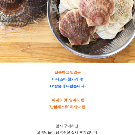
달큰하고 맛있는
바다조아 참가리비!
TV방송에 나왔습니다~
'아내의 맛' 양미라 편
'밥블레스유' 하재숙 편
앞서 구매하신
고객님들이 남겨주신 실제 후기입니다.