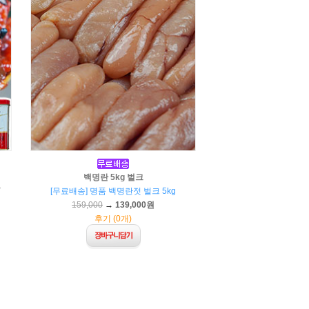
백명란 5kg 벌크
용
[무료배송] 명품 백명란젓 벌크 5kg
159,000
→
139,000원
후기 (0개)