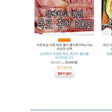
저온숙성 삭힌 목포 홍어 홍어회 500g 1kg
국산 자
숙성맛 선택
산지에서 조업한 목포, 흑산도 홍어를
매
보내드립니다
35,000
→
29,900원
후기 (25개)