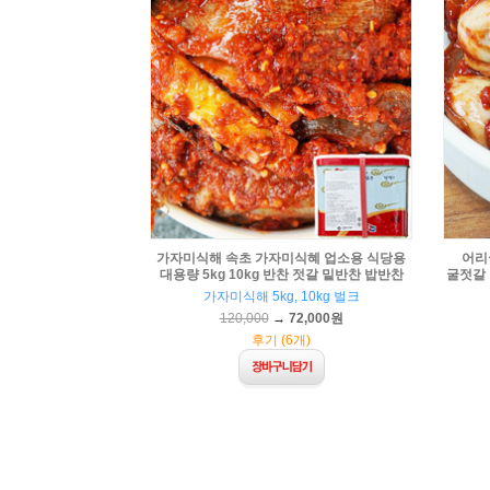
가자미식해 속초 가자미식혜 업소용 식당용
어리
대용량 5kg 10kg 반찬 젓갈 밑반찬 밥반찬
굴젓갈 
가자미식해 5kg, 10kg 벌크
120,000
→
72,000원
후기 (6개)