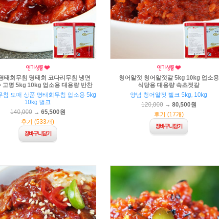
명태회무침 명태회 코다리무침 냉면
청어알젓 청어알젓갈 5kg 10kg 업소용
고명 5kg 10kg 업소용 대용량 반찬
식당용 대용량 속초젓갈
침 도매 상품 명태회무침 업소용 5kg
양념 청어알젓 벌크 5kg, 10kg
10kg 벌크
120,000
→
80,500원
140,000
→
65,500원
후기 (17개)
후기 (533개)