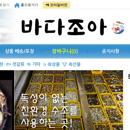
|
|
호찾기
홈으로가기
📲 모바일버전
장바구니(
0
)
상품 배송/포장
공지사항
찬
🐟
젓갈류
🍻
기타
✰
최상품
🐮
축산물
|
|
|
|