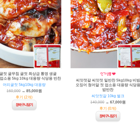
굴젓 굴무침 굴젓 최상급 통영 생굴
업소용 5kg 10kg 대용량 식당용 반찬
씨앗젓갈 씨앗젓 밑반찬 5kg10kg 비빔
어리굴젓 5kg10kg 대용량
오징어 청어알 젓 업소용 대용량 식당
밥반찬
160,000
→
85,000원
씨앗젓갈 10kg 벌크
후기 (2개)
140,000
→
67,000원
후기 (0개)