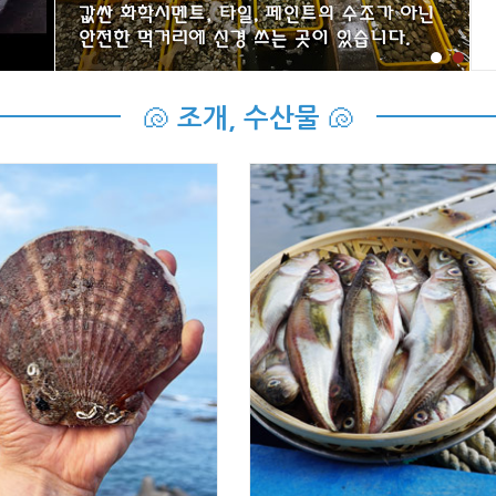
🐚
🐚
조개, 수산물