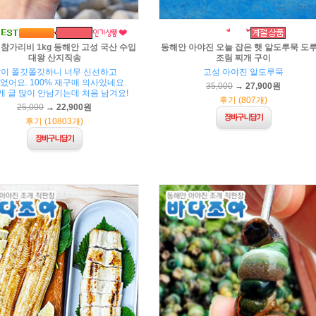
참가리비 1kg 동해안 고성 국산 수입
동해안 아야진 오늘 잡은 햇 알도루묵 도
대왕 산지직송
조림 찌개 구이
이 쫄깃쫄깃하니 너무 신선하고
고성 아야진 알도루묵
었어요. 100% 재구매 의사있네요.
35,000
→
27,900원
게 글 많이 안남기는데 처음 남겨요!
후기 (807개)
25,000
→
22,900원
후기 (10803개)