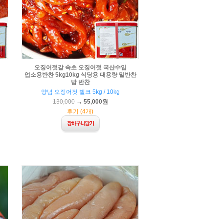
오징어젓갈 속초 오징어젓 국산수입
업소용반찬 5kg10kg 식당용 대용량 밑반찬
밥 반찬
양념 오징어젓 벌크 5kg / 10kg
130,000
→
55,000원
후기 (4개)