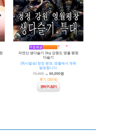
창
자연산 생다슬기 3kg 강원도 영월 평창
다슬기
[즉시발송] 청정 평창, 영월에서 채취
발송합니다.
75,000
→
66,000원
후기 (30개)