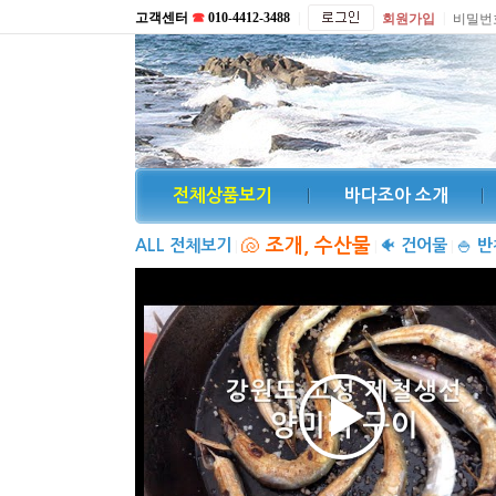
고객센터
☎
010-4412-3488
|
|
회원가입
비밀번
전체상품보기
바다조아 소개
🐚
조개, 수산물
ALL 전체보기
🐠
건어물
🍚
반
|
|
|