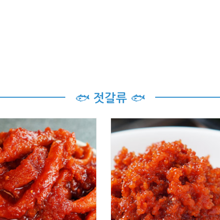
🐟
🐟
젓갈류