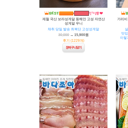
제철 국산 보라성게알 동해안 고성 자연산
가리비 
성게알 우니
채취 당일 발송 최북단 고성성게알
살
맛있
30,000
→
15,900원
이렇
후기 (1229개)