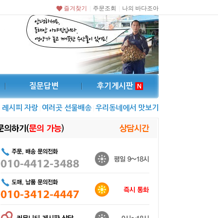
즐겨찾기
주문조회
나의 바다조아
|
|
질문답변
후기게시판
레시피 자랑
여러곳 선물배송
우리동네에서 맛보기
|
|