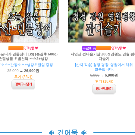
포니카 민물장어 1kg (손질후 600g)
자연산 깐다슬기살 200g 강원도 영월 평
손질생물 초벌선택 소스2+생강
다슬기
콤소스+간장소스+생강초절임 증정
[산지 직송] 청정 평창, 영월에서 채취
발송합니다.
35,000
→
26,900원
6,900
→
6,900원
후기 (33개)
후기 (18개)
🐠
🐠
건어물