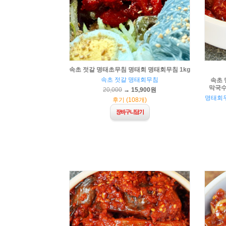
속초 젓갈 명태초무침 명태회 명태회무침 1kg
속초 젓갈 명태회무침
속초 
막국수 
20,000
→
15,900원
명태회무
후기 (108개)