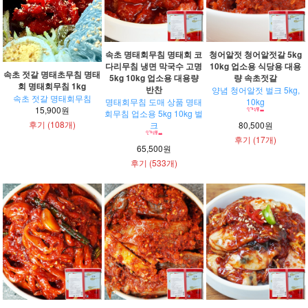
속초 명태회무침 명태회 코
청어알젓 청어알젓갈 5kg
다리무침 냉면 막국수 고명
10kg 업소용 식당용 대용
속초 젓갈 명태초무침 명태
5kg 10kg 업소용 대용량
량 속초젓갈
회 명태회무침 1kg
반찬
양념 청어알젓 벌크 5kg,
속초 젓갈 명태회무침
명태회무침 도매 상품 명태
10kg
15,900원
회무침 업소용 5kg 10kg 벌
후기 (108개)
크
80,500원
후기 (17개)
65,500원
후기 (533개)