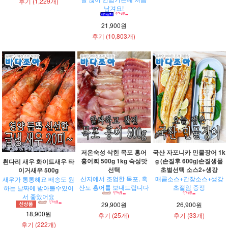
후기 (1,229개)
남겨요!
21,900원
후기 (10,803개)
저온숙성 삭힌 목포 홍어
국산 자포니카 민물장어 1k
홍어회 500g 1kg 숙성맛
g (손질후 600g)손질생물
흰다리 새우 화이트새우 타
선택
초벌선택 소스2+생강
이거새우 500g
산지에서 조업한 목포, 흑
매콤소스+간장소스+생강
새우가 통통해요 배송도 원
산도 홍어를 보내드립니다
초절임 증정
하는 날짜에 받아볼수있어
서 좋았어요
29,900원
26,900원
18,900원
후기 (25개)
후기 (33개)
후기 (222개)