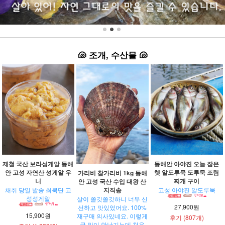
🐚
조개, 수산물
🐚
제철 국산 보라성게알 동해
동해안 아야진 오늘 잡은
안 고성 자연산 성게알 우
햇 알도루묵 도루묵 조림
가리비 참가리비 1kg 동해
니
찌개 구이
안 고성 국산 수입 대왕 산
지직송
채취 당일 발송 최북단 고
고성 아야진 알도루묵
성성게알
살이 쫄깃쫄깃하니 너무 신
27,900원
선하고 맛있었어요. 100%
15,900원
재구매 의사있네요. 이렇게
후기 (807개)
글 많이 안남기는데 처음