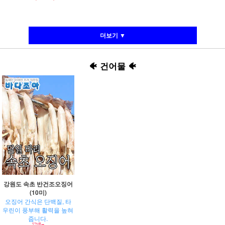
더보기 ▼
🐠
건어물
🐠
강원도 속초 반건조오징어
(10미)
오징어 간식은 단백질, 타
우린이 풍부해 활력을 높혀
줍니다.