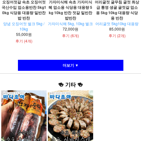
오징어젓갈 속초 오징어젓
가자미식해 속초 가자미식
어리굴젓 굴무침 굴젓 최상
국산수입 업소용반찬 5kg1
혜 업소용 식당용 대용량 5
급 통영 생굴 굴젓갈 업소
0kg 식당용 대용량 밑반찬
kg 10kg 반찬 젓갈 밑반찬
용 5kg 10kg 대용량 식당
밥 반찬
밥반찬
용 반찬
양념 오징어젓 벌크 5kg /
가자미식해 5kg, 10kg 벌크
어리굴젓 5kg10kg 대용량
10kg
72,000원
85,000원
55,000원
후기 (6개)
후기 (2개)
후기 (4개)
더보기 ▼
🍻
기타
🍻