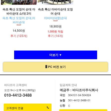
속초 특산 오징어 순대 아
속초 특산 아바이순대 오징
바이순대 소/대 2미
어 순대
속초 특산 오징어 순대,아
아바이(대창)순대
바이순대
18,900원
14,500원
1,000원 적립
후기 (123개)
후기 (14개)
더보기 ▼
🖥 PC 버전 보기
바다조아 고객센터
입금계좌 안내
예금주 : 바다조아주식회사
오전 9시~오후 6시(365일)
010-4412-3488
304101-04-504324
국민
301-4412-3488-01
농협
()
신한
고객센터 연결