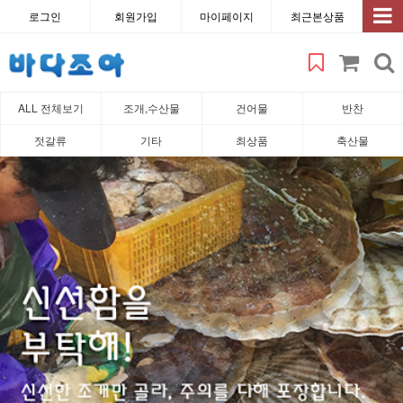
로그인
회원가입
마이페이지
최근본상품
ALL 전체보기
조개,수산물
건어물
반찬
젓갈류
기타
최상품
축산물