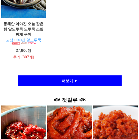
동해안 아야진 오늘 잡은
햇 알도루묵 도루묵 조림
찌개 구이
고성 아야진 알도루묵
27,900원
후기 (807개)
더보기 ▼
🐟
젓갈류
🐟