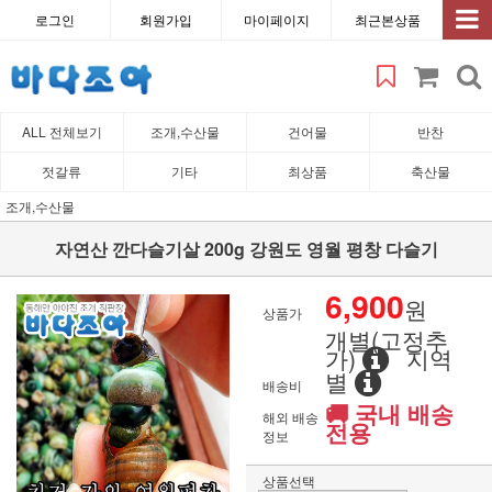
로그인
회원가입
마이페이지
최근본상품
ALL 전체보기
조개,수산물
건어물
반찬
젓갈류
기타
최상품
축산물
조개,수산물
자연산 깐다슬기살 200g 강원도 영월 평창 다슬기
6,900
원
상품가
개별(고정추
가)
지역
별
배송비
🚚 국내 배송
해외 배송
전용
정보
상품선택