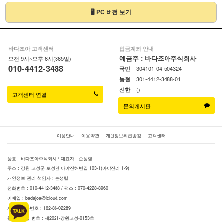
🖥 PC 버전 보기
바다조아 고객센터
입금계좌 안내
예금주 : 바다조아주식회사
오전 9시~오후 6시(365일)
010-4412-3488
304101-04-504324
국민
301-4412-3488-01
농협
()
신한
고객센터 연결
문의게시판
이용안내
이용약관
개인정보취급방침
고객센터
상호 : 바다조아주식회사 / 대표자 : 손성렬
주소 : 강원 고성군 토성면 아야진해변길 103-1(아야진리 1-9)
개인정보 관리 책임자 : 손성렬
전화번호 : 010-4412-3488 / 팩스 : 070-4228-8960
이메일 :
badajoa@icloud.com
사업자등록번호 : 162-86-02289
통신판매업 번호 : 제2021-강원고성-0153호