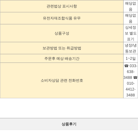
해당없
관련법상 표시사항
음
해당없
유전자재조합식품 유무
음
상세정
상품구성
보 별도
표기
냉장/냉
보관방법 또는 취급방법
동보관
주문후 예상 배송기간
1~2일
☎ 033-
638-
3488 ☎
소비자상담 관련 전화번호
010-
4412-
3488
상품후기