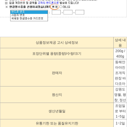
상세 내
상품정보제공 고시 상세정보
용
200g /
포장단위별 용량(중량)/수량/크기
400g
동해안
아야진
판매자
조개직
판장 바
다조아
강원도
원산지
영월, 평
창, 정선
조업일
생산년월일
로 부터
1~5일
유통기한 또는 품질유지기한
1~2일