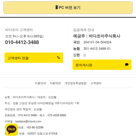
🖥 PC 버전 보기
바다조아 고객센터
입금계좌 안내
예금주 : 바다조아주식회사
오전 9시~오후 6시(365일)
010-4412-3488
304101-04-504324
국민
301-4412-3488-01
농협
()
신한
고객센터 연결
문의게시판
이용안내
이용약관
개인정보취급방침
고객센터
상호 : 바다조아주식회사 / 대표자 : 손성렬
주소 : 강원 고성군 토성면 아야진해변길 103-1(아야진리 1-9)
개인정보 관리 책임자 : 손성렬
전화번호 : 010-4412-3488 / 팩스 : 070-4228-8960
이메일 :
badajoa@icloud.com
사업자등록번호 : 162-86-02289
통신판매업 번호 : 제2021-강원고성-0153호