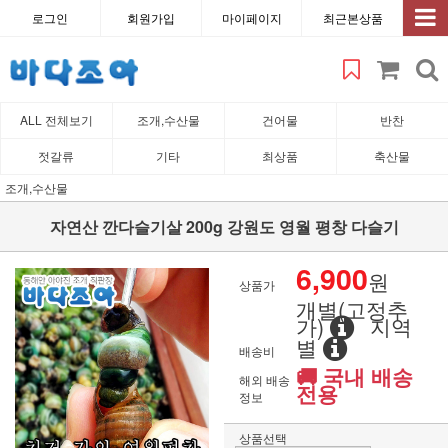
로그인
회원가입
마이페이지
최근본상품
ALL 전체보기
조개,수산물
건어물
반찬
젓갈류
기타
최상품
축산물
조개,수산물
자연산 깐다슬기살 200g 강원도 영월 평창 다슬기
6,900
원
상품가
개별(고정추
가)
지역
별
배송비
🚚 국내 배송
해외 배송
전용
정보
상품선택