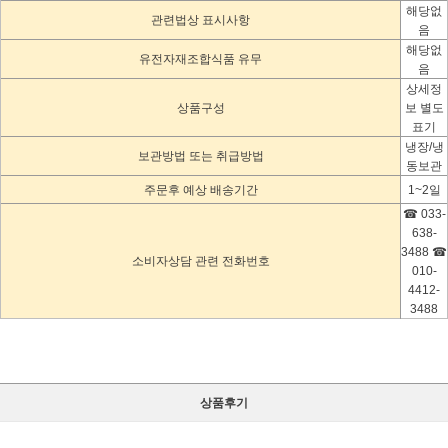
해당없
관련법상 표시사항
음
해당없
유전자재조합식품 유무
음
상세정
상품구성
보 별도
표기
냉장/냉
보관방법 또는 취급방법
동보관
주문후 예상 배송기간
1~2일
☎ 033-
638-
3488 ☎
소비자상담 관련 전화번호
010-
4412-
3488
상품후기