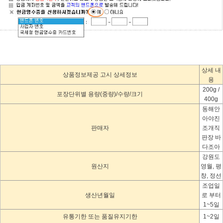
상세 내
상품정보제공 고시 상세정보
용
200g /
포장단위별 용량(중량)/수량/크기
400g
동해안
아야진
판매자
조개직
판장 바
다조아
강원도
원산지
영월, 평
창, 정선
조업일
생산년월일
로 부터
1~5일
유통기한 또는 품질유지기한
1~2일