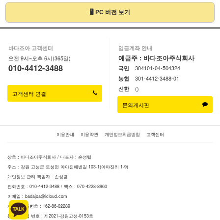
🖥 PC 버전 보기
바다조아 고객센터
입금계좌 안내
예금주 : 바다조아주식회사
오전 9시~오후 6시(365일)
010-4412-3488
304101-04-504324
국민
301-4412-3488-01
농협
()
신한
고객센터 연결
문의게시판
이용안내
이용약관
개인정보취급방침
고객센터
상호 : 바다조아주식회사 / 대표자 : 손성렬
주소 : 강원 고성군 토성면 아야진해변길 103-1(아야진리 1-9)
개인정보 관리 책임자 : 손성렬
전화번호 : 010-4412-3488 / 팩스 : 070-4228-8960
이메일 :
badajoa@icloud.com
사업자등록번호 : 162-86-02289
통신판매업 번호 : 제2021-강원고성-0153호