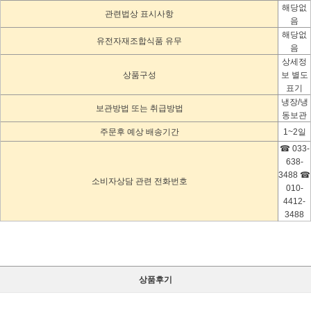
해당없
관련법상 표시사항
음
해당없
유전자재조합식품 유무
음
상세정
상품구성
보 별도
표기
냉장/냉
보관방법 또는 취급방법
동보관
주문후 예상 배송기간
1~2일
☎ 033-
638-
3488 ☎
소비자상담 관련 전화번호
010-
4412-
3488
상품후기