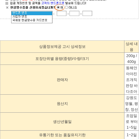
상세 내
상품정보제공 고시 상세정보
용
200g /
포장단위별 용량(중량)/수량/크기
400g
동해안
아야진
판매자
조개직
판장 바
다조아
강원도
원산지
영월, 평
창, 정선
조업일
생산년월일
로 부터
1~5일
유통기한 또는 품질유지기한
1~2일