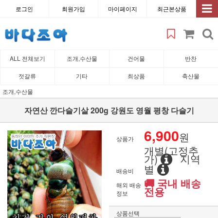
로그인
회원가입
마이페이지
최근본상품
ALL 전체보기
조개,수산물
건어물
반찬
젓갈류
기타
최상품
축산물
조개,수산물
자연산 깐다슬기살 200g 강원도 영월 평창 다슬기
6,900
원
상품가
개별(고정추
가)
지역
별
배송비
🚚 국내 배송
해외 배송
전용
정보
상품선택