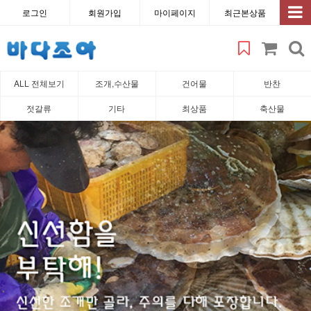
로그인
회원가입
마이페이지
최근본상품
ALL 전체보기
조개,수산물
건어물
반찬
젓갈류
기타
최상품
축산물