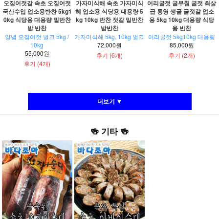
오징어젓갈 속초 오징어젓
가자미식해 속초 가자미식
어리굴젓 굴무침 굴젓 최상
국산수입 업소용반찬 5kg1
혜 업소용 식당용 대용량 5
급 통영 생굴 굴젓갈 업소
0kg 식당용 대용량 밑반찬
kg 10kg 반찬 젓갈 밑반찬
용 5kg 10kg 대용량 식당
밥 반찬
밥반찬
용 반찬
양념 오징어젓 벌크 5kg /
가자미식해 5kg, 10kg 벌크
어리굴젓 5kg10kg 대용량
10kg
72,000원
85,000원
55,000원
후기 (6개)
후기 (2개)
후기 (4개)
더보기 ▼
🍻
기타
🍻