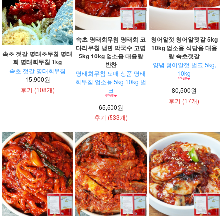
속초 명태회무침 명태회 코
청어알젓 청어알젓갈 5kg
다리무침 냉면 막국수 고명
10kg 업소용 식당용 대용
속초 젓갈 명태초무침 명태
5kg 10kg 업소용 대용량
량 속초젓갈
회 명태회무침 1kg
반찬
양념 청어알젓 벌크 5kg,
속초 젓갈 명태회무침
명태회무침 도매 상품 명태
10kg
15,900원
회무침 업소용 5kg 10kg 벌
후기 (108개)
크
80,500원
후기 (17개)
65,500원
후기 (533개)