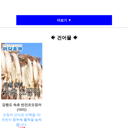
더보기 ▼
🐠
건어물
🐠
강원도 속초 반건조오징어
(10미)
오징어 간식은 단백질, 타
우린이 풍부해 활력을 높혀
줍니다.