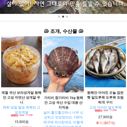
🐚
조개, 수산물
🐚
제철 국산 보라성게알 동해
동해안 아야진 오늘 잡은
안 고성 자연산 성게알 우
햇 알도루묵 도루묵 조림
가리비 참가리비 1kg 동해
니
찌개 구이
안 고성 국산 수입 대왕 산
지직송
채취 당일 발송 최북단 고
고성 아야진 알도루묵
성성게알
살이 쫄깃쫄깃하니 너무 신
27,900원
선하고 맛있었어요. 100%
15,900원
재구매 의사있네요. 이렇게
후기 (807개)
글 많이 안남기는데 처음