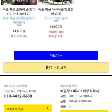
속초 특산 오징어 순대 아
속초 특산 아바이순대 오징
바이순대 소/대 2미
어 순대
속초 특산 오징어 순대,아
아바이(대창)순대
바이순대
18,900원
14,500원
1,000원 적립
후기 (123개)
후기 (14개)
더보기 ▼
🖥 PC 버전 보기
바다조아 고객센터
입금계좌 안내
예금주 : 바다조아주식회사
오전 9시~오후 6시(365일)
010-4412-3488
304101-04-504324
국민
301-4412-3488-01
농협
()
신한
고객센터 연결