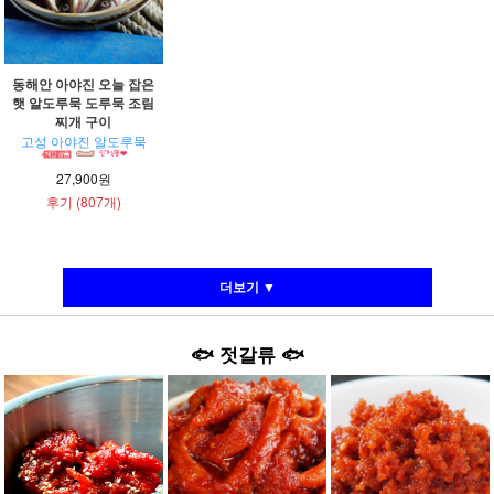
동해안 아야진 오늘 잡은
햇 알도루묵 도루묵 조림
찌개 구이
고성 아야진 알도루묵
27,900원
후기 (807개)
더보기 ▼
🐟
젓갈류
🐟