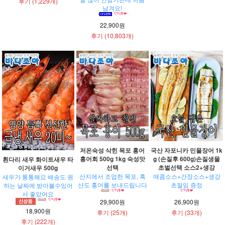
후기 (1,229개)
남겨요!
22,900원
후기 (10,803개)
저온숙성 삭힌 목포 홍어
국산 자포니카 민물장어 1k
홍어회 500g 1kg 숙성맛
g (손질후 600g)손질생물
흰다리 새우 화이트새우 타
선택
초벌선택 소스2+생강
이거새우 500g
산지에서 조업한 목포, 흑
매콤소스+간장소스+생강
새우가 통통해요 배송도 원
산도 홍어를 보내드립니다
초절임 증정
하는 날짜에 받아볼수있어
서 좋았어요
29,900원
26,900원
18,900원
후기 (25개)
후기 (33개)
후기 (222개)