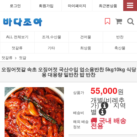
로그인
회원가입
마이페이지
최근본상품
ALL 전체보기
조개,수산물
건어물
반찬
젓갈류
기타
최상품
축산물
젓갈류
젓갈
오징어젓갈 속초 오징어젓 국산수입 업소용반찬 5kg10kg 식당
용 대용량 밑반찬 밥 반찬
55,000
원
상품가
개별(비례추
가)
지역
별
배송비
🚚 국내 배송
해외 배송
전용
정보