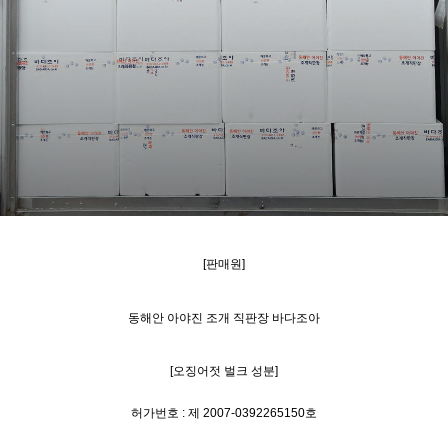
[판매원
]
동해안 아야진 조개 직판장 바다조아
[오징어젓 벌크
성분
]
허가번호 : 제 2007-0392265150호