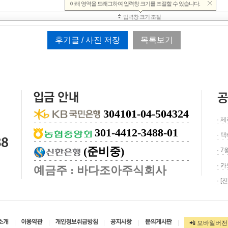
후기글 / 사진 저장
목록보기
304101-04-504324
· 
301-4412-3488-01
· 
(준비중)
· 
· 
예금주 : 바다조아주식회사
· 
|
|
|
|
|
📲 모바일버전