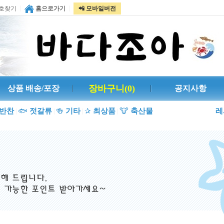
|
|
호찾기
홈으로가기
📲 모바일버전
장바구니(
0
)
상품 배송/포장
공지사항
반찬
🐟
젓갈류
🍻
기타
✰
최상품
🐮
축산물
레
|
|
|
|