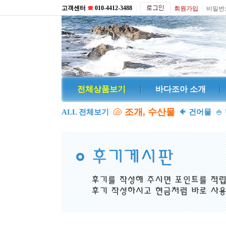
고객센터
☎
010-4412-3488
|
|
회원가입
비밀번
전체상품보기
바다조아 소개
🐚
조개, 수산물
ALL 전체보기
🐠
건어물
🍚
|
|
|