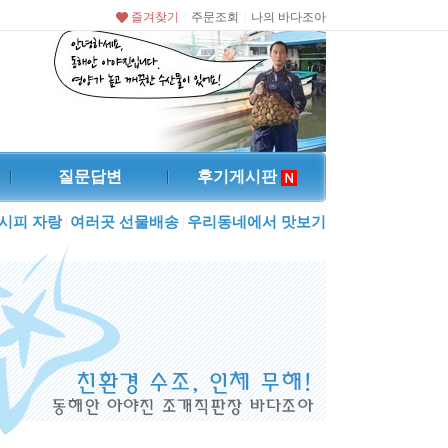
즐겨찾기
주문조회
나의 바다조아
|
|
질문답변
후기게시판
시피 자랑
여러곳 선물배송
우리동네에서 맛보기
|
|