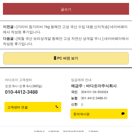
글쓰기
이전글 :
[가리비 참가리비 1kg 동해안 고성 국산 수입 대왕 산지직송]
네이버페이
에서 작성된 후기입니다.
다음글 :
[제철 국산 보라성게알 동해안 고성 자연산 성게알 우니 ]
네이버페이에서
작성된 후기입니다.
🖥 PC 버전 보기
바다조아 고객센터
입금계좌 안내
예금주 : 바다조아주식회사
오전 9시~오후 6시(365일)
010-4412-3488
304101-04-504324
국민
301-4412-3488-01
농협
()
신한
고객센터 연결
문의게시판
이용안내
이용약관
개인정보취급방침
고객센터