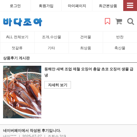
로그인
회원가입
마이페이지
최근본상품
ALL 전체보기
조개,수산물
건어물
반찬
젓갈류
기타
최상품
축산물
상품후기 게시판
동해안 새벽 조업 제철 오징어 총알 초코 오징어 생물 급
냉
자세히 보기
네이버페이에서 작성된 후기입니다.
네이****
|
2025-07-27
|
조회수 319